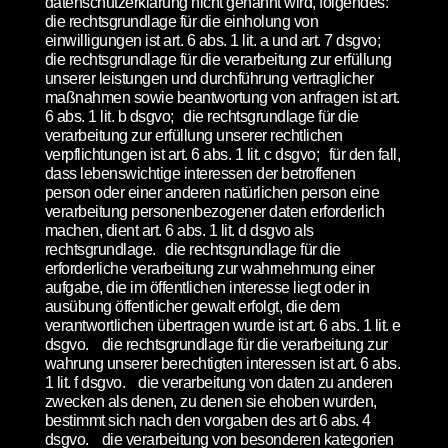
datenschutzerklärung nicht genannt wird, folgendes:
die rechtsgrundlage für die einholung von
einwilligungen ist art. 6 abs. 1 lit. a und art. 7 dsgvo;
die rechtsgrundlage für die verarbeitung zur erfüllung
unserer leistungen und durchführung vertraglicher
maßnahmen sowie beantwortung von anfragen ist art.
6 abs. 1 lit. b dsgvo; die rechtsgrundlage für die
verarbeitung zur erfüllung unserer rechtlichen
verpflichtungen ist art. 6 abs. 1 lit. c dsgvo; für den fall,
dass lebenswichtige interessen der betroffenen
person oder einer anderen natürlichen person eine
verarbeitung personenbezogener daten erforderlich
machen, dient art. 6 abs. 1 lit. d dsgvo als
rechtsgrundlage. die rechtsgrundlage für die
erforderliche verarbeitung zur wahrnehmung einer
aufgabe, die im öffentlichen interesse liegt oder in
ausübung öffentlicher gewalt erfolgt, die dem
verantwortlichen übertragen wurde ist art. 6 abs. 1 lit. e
dsgvo. die rechtsgrundlage für die verarbeitung zur
wahrung unserer berechtigten interessen ist art. 6 abs.
1 lit. f dsgvo. die verarbeitung von daten zu anderen
zwecken als denen, zu denen sie ehoben wurden,
bestimmt sich nach den vorgaben des art 6 abs. 4
dsgvo. die verarbeitung von besonderen kategorien