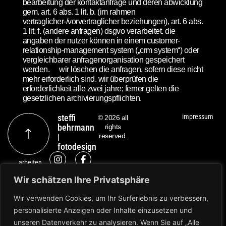
bearbeitung der kontaktanfrage und deren abwicklung
gem. art. 6 abs. 1 lit. b. (im rahmen
vertraglicher-/vorvertraglicher beziehungen), art. 6 abs.
1 lit. f. (andere anfragen) dsgvo verarbeitet. die
angaben der nutzer können in einem customer-
relationship-management system („crm system“) oder
vergleichbarer anfragenorganisation gespeichert
werden. wir löschen die anfragen, sofern diese nicht
mehr erforderlich sind. wir überprüfen die
erforderlichkeit alle zwei jahre; ferner gelten die
gesetzlichen archivierungspflichten.
steffi
impressum
© 2026 all
behrmann
rights
|
reserved.
fotodesign
arbeiten
kontakt
Wir schätzen Ihre Privatsphäre
Wir verwenden Cookies, um Ihr Surferlebnis zu verbessern,
personalisierte Anzeigen oder Inhalte einzusetzen und
unseren Datenverkehr zu analysieren. Wenn Sie auf „Alle